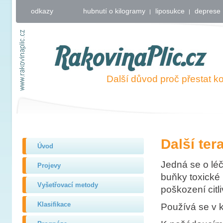
odkazy
hubnutí o kilogramy
liposukce
deprese
RakovinaPlic.cz
Další důvod proč přestat ko
Další ter
Úvod
Jedná se o léč
Projevy
buňky toxické 
Vyšetřovací metody
poškození cit
Klasifikace
Používá se v k