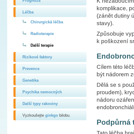
K nežádoucím 
Prognóza
komplikace, po
Léčba
(zánět dutiny 
Chirurgická léčba
stavy).
Způsobuje vyp
Radioterapie
k poškození s
Další terapie
Endobronch
Rizikové faktory
Cílem této léč
Prevence
být nádorem z
Genetika
Dělá se s použ
proudem), kryo
Psychika nemocných
nádoru ozářen
Další typy rakoviny
endobronchiáln
Vyzkoušejte
ginkgo
bilobu.
Podpůrná t
Tato léčba hra