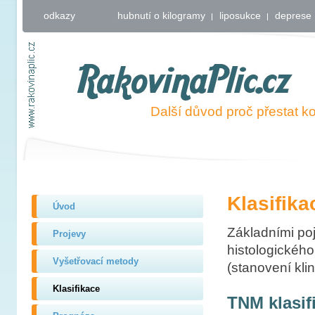
odkazy
hubnutí o kilogramy
liposukce
deprese
RakovinaPlic.cz
Další důvod proč přestat ko
Klasifika
Úvod
Základními poj
Projevy
histologického
Vyšetřovací metody
(stanovení kli
Klasifikace
TNM klasif