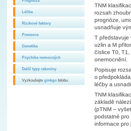
Prognóza
TNM klasifikac
Léčba
rozsah zhoubn
prognóze, umo
Rizikové faktory
usnadňuje vým
Prevence
T představuje 
uzlin a M přít
Genetika
číslice T0, T1
Psychika nemocných
onemocnění.
Další typy rakoviny
Popisuje rozs
o předpokláda
Vyzkoušejte
ginkgo
bilobu.
léčby a usnad
TNM klasifikac
základě nález
(pTNM – vyšetř
podstatné pro 
informace pro